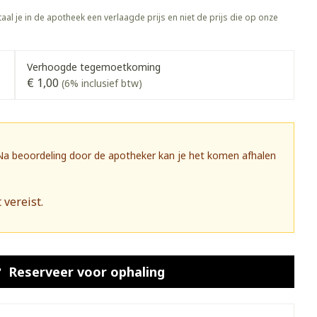
rapie
Toon meer
aal je in de apotheek een verlaagde prijs en niet de prijs die op onze
Diagnosetesten en
 stress
Vlooien en teken
meetapparatuur
Oren
Mond en keel
Verhoogde tegemoetkoming
€ 1,00
Alcoholtest
(6% inclusief btw)
g
Oordopjes
Zuigtabletten
herapie -
Mond, muil of snavel
Bloeddrukmeter
ls
 en -druppels
Oorreiniging
Spray - oplossing
Cholesteroltest
zen
Oordruppels
Hartslagmeter
 Na beoordeling door de apotheker kan je het komen afhalen
ulpmiddelen
Toon meer
 vereist.
herming
Hygiëne
Ergonomie
nning en -
Aambeien
s
Bad en douche
Ademhaling en zuurstof
Reserveer
voor ophaling
je
Badkamer