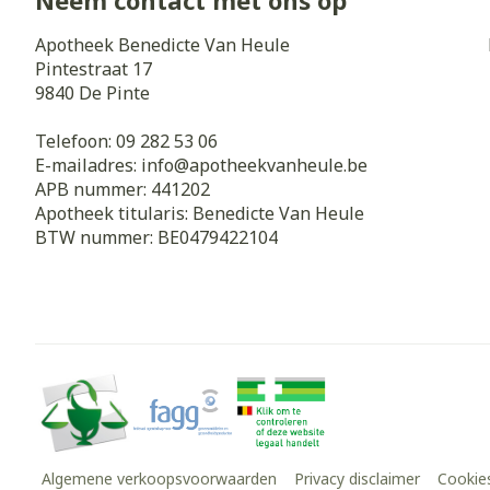
Neem contact met ons op
Apotheek Benedicte Van Heule
Pintestraat 17
9840
De Pinte
Telefoon:
09 282 53 06
E-mailadres:
info@
apotheekvanheule.be
APB nummer:
441202
Apotheek titularis:
Benedicte Van Heule
BTW nummer:
BE0479422104
Algemene verkoopsvoorwaarden
Privacy disclaimer
Cookie