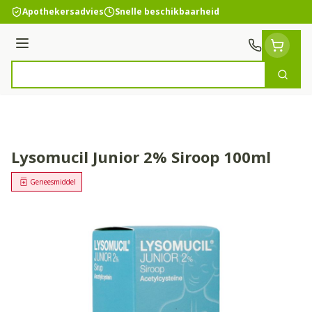
Ga naar de inhoud
Apothekersadvies
Snelle beschikbaarheid
Menu
Zoek
Product, merk, categorie...
Lysomucil Junior 2% Siroop 100ml
Geneesmiddel