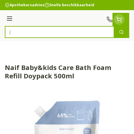
Ga naar de inhoud
Apothekersadvies
Snelle beschikbaarheid
Menu
Zoek
Product, merk, categorie...
Naif Baby&kids Care Bath Foam
Refill Doypack 500ml