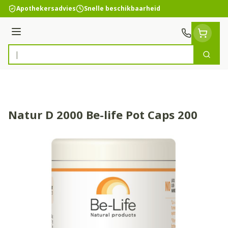
Ga naar de inhoud
Apothekersadvies
Snelle beschikbaarheid
Menu
Zoek
Product, merk, categorie...
Natur D 2000 Be-life Pot Caps 200