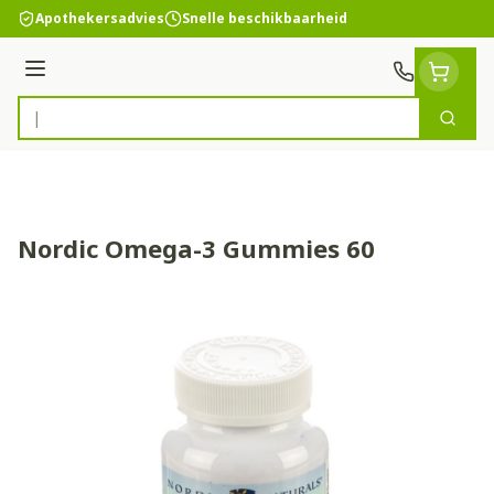
Ga naar de inhoud
Apothekersadvies
Snelle beschikbaarheid
Menu
Zoek
Product, merk, categorie...
Nordic Omega-3 Gummies 60