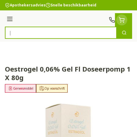
Ga naar de inhoud
Apothekersadvies
Snelle beschikbaarheid
Menu
Zoek
Product, merk, categorie...
Oestrogel 0,06% Gel Fl Doseerpomp 1
X 80g
Geneesmiddel
Op voorschrift