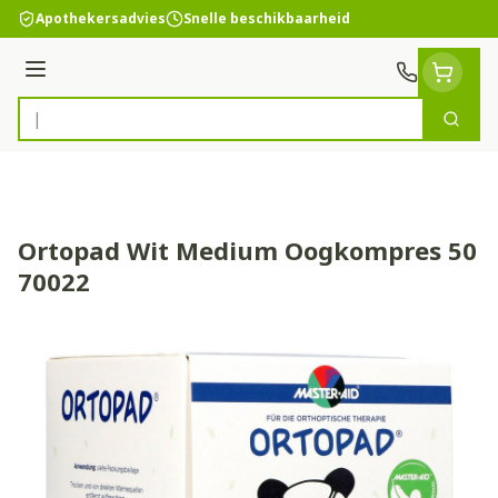
Ga naar de inhoud
Apothekersadvies
Snelle beschikbaarheid
Menu
Zoek
Product, merk, categorie...
Ortopad Wit Medium Oogkompres 50
70022