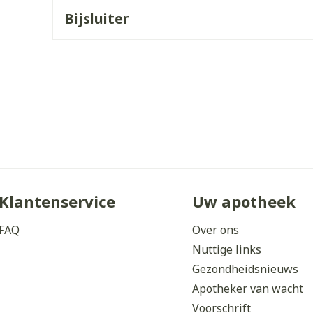
Bijsluiter
ddelen
Haar
orging
Supplementen
Insectenw
middelen
n
Mondmaskers
issen
 -
uid
d
Klantenservice
Uw apotheek
Zelfbruiner
Scheren
FAQ
Over ons
Nuttige links
Gezondheidsnieuws
Apotheker van wacht
Voorschrift