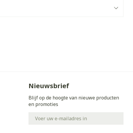
erende
Parfums en
geurproducten
Nieuwsbrief
CBD
Blijf op de hoogte van nieuwe producten
en promoties
E-mail adres