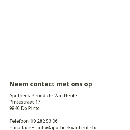
Diergeneesmi
Gezichtsverz
Pillendozen e
Pigmentstoorn
accessoires
Gevoelige huid
geïrriteerde h
Gemengde hui
Doffe huid
Toon meer
Neem contact met ons op
Snurken
Apotheek Benedicte Van Heule
Pintestraat 17
9840
De Pinte
Telefoon:
09 282 53 06
E-mailadres:
info@
apotheekvanheule.be