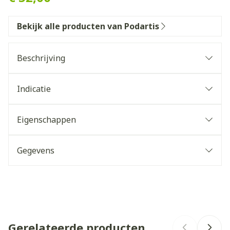
Bekijk alle producten van Podartis
Beschrijving
Indicatie
Eigenschappen
Gegevens
CNK
2577500
Stevige brede buitenzool
Organisaties
Bota
Niet uitneembare inlegzool
Extra zachte stoffering, zonder harde boorden.
Gerelateerde producten
Merken
Podartis