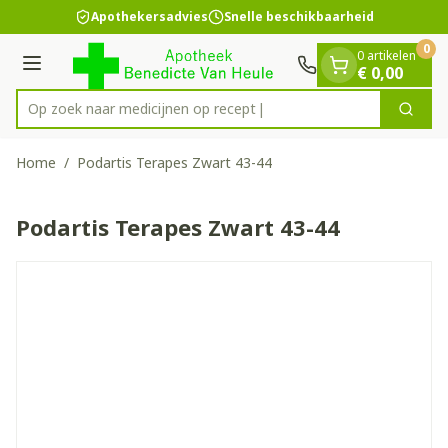
Dia 1 van 1
Ga naar de inhoud
Apothekersadvies
Snelle beschikbaarheid
0
0 artikelen
Menu
€ 0,00
Op zoek naar medicijnen op recept?
Zoek
Product, merk, categorie...
Home
/
Podartis Terapes Zwart 43-44
Podartis Terapes Zwart 43-44