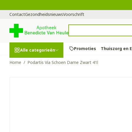
Ga naar de inhoud
Dia 1 van 1
Contact
Gezondheidsnieuws
Voorschrift
Vind s
Product, merk, categorie...
Promoties
Thuiszorg en 
Alle categorieën
Home
/
Podartis Via Schoen Dame Zwart 41l
Promoties
Podartis Via Schoen Dame 
Schoonheid,
Haar en Hoof
Afslanken
Zwangerscha
Geheugen
Aromatherap
Lenzen en bri
Insecten
Maag darm st
verzorging en
hygiëne
Kammen - ont
Maaltijdverva
Zwangerschaps
Verstuiver
Lensproducte
Verzorging in
Maagzuur
Toon submenu voor Schoonhei
Seksualiteit
Beschadigd ha
Eetlustremme
Borstvoeding
Essentiële oli
Brillen
Anti insecten
Lever, galblaas
Dieet, voeding en
hoofdirritatie
pancreas
Platte buik
Lichaamsverzo
Complex - com
Teken tang of 
vitamines
Toon submenu voor Dieet, vo
Styling - spray
Braken
Vetverbrander
Vitamines en
Zware benen
Zwangerschap en
Verzorging
supplementen
Laxeermiddel