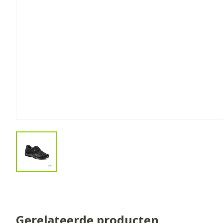
Toon meer
kinderen
Oligo-elemen
Honden
Toon submenu voor Zwangers
Toon meer
Toon meer
Toon meer
Vitaliteit 50+
Toon submenu voor Vitaliteit
Thuiszorg
Nagels en ho
Mond
Huid
Plantaardige 
Natuur geneeskunde
Batterijen
Toon submenu voor Natuur g
Droge mond
Ontsmetten e
Toebehoren
Spijsverterin
Thuiszorg en EHBO
desinfecteren
Elektrische ta
Toon submenu voor Thuiszor
Steriel materi
Schimmels
Interdentaal - 
Dieren en insecten
Vacht, huid o
Koortsblaasjes 
Toon submenu voor Dieren en
Kunstgebit
View larger image
Jeuk
Geneesmiddelen
Toon meer
Toon submenu voor Geneesmi
Voeten en be
Aerosoltherap
zuurstof
Zware benen
Droge voeten, 
Gerelateerde producten
Aerosol toeste
kloven
Tabletten