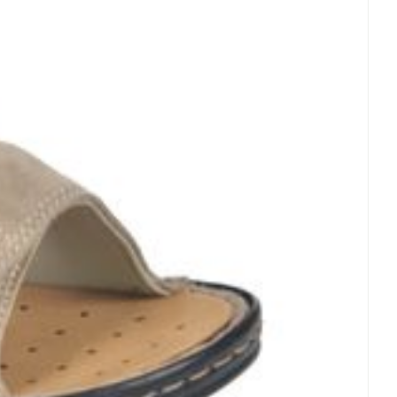
erende
Parfums en
geurproducten
CBD