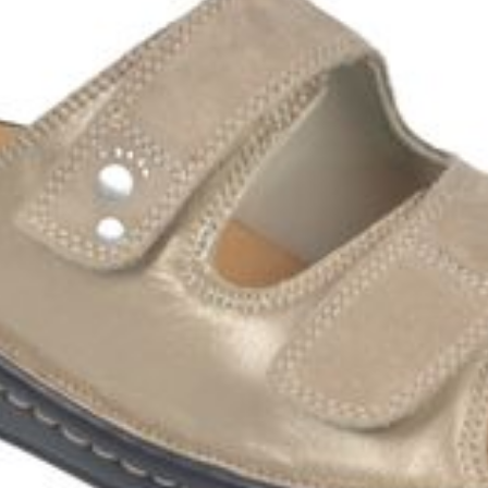
Toon meer
ddelen
Haar
orging
Supplementen
Insectenw
middelen
n
Mondmaskers
issen
 -
uid
d
Zelfbruiner
Scheren