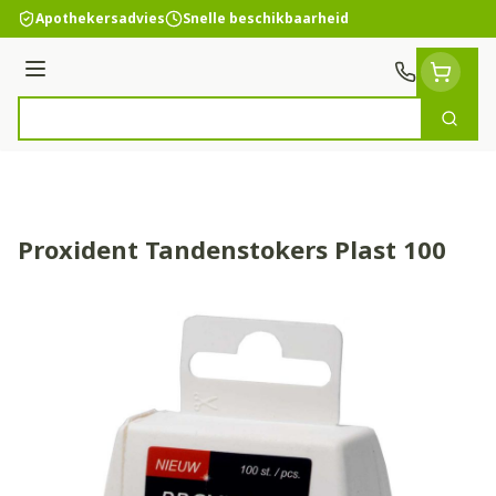
Ga naar de inhoud
Apothekersadvies
Snelle beschikbaarheid
Menu
Zoek
Product, merk, categorie...
Proxident Tandenstokers Plast 100