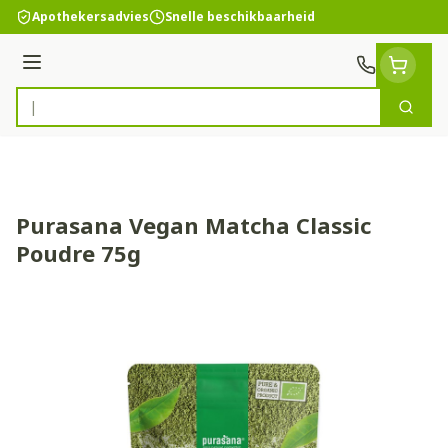
Ga naar de inhoud
Apothekersadvies
Snelle beschikbaarheid
Menu
Zoek
Product, merk, categorie...
Purasana Vegan Matcha Classic
Poudre 75g