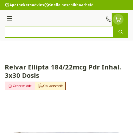
Ga naar de inhoud
Apothekersadvies
Snelle beschikbaarheid
Menu
Zoek
Product, merk, categorie...
Relvar Ellipta 184/22mcg Pdr Inhal.
3x30 Dosis
Geneesmiddel
Op voorschrift