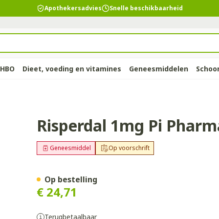
Apothekersadvies
Snelle beschikbaarheid
EHBO
Dieet, voeding en vitamines
Geneesmiddelen
Schoon
d
p
ie
llen
elsel
Lichaamsverzorging
Voeding
Baby
Prostaat
Bachbloesem
Kousen, panty's en
Dierenvoeding
Hoest
Lippen
Vitamines
Kinderen
Menopauz
Oliën
Lingerie
Suppleme
Pijn en koo
Comp 100 X 1mg Pip
Risperdal 1mg Pi Phar
sokken
supplemen
warren
nger
lingerie
n
sectenbeten
Bad en douche
Thee, Kruidenthee
Fopspenen en accessoires
Hond
Droge hoest
Voedend
Luizen
BH's
baby - kind
d, verzorging en hygiëne categorie
Kousen
Vitamine A
Geneesmiddel
Op voorschrift
Snurken
Spieren en
ar en
r
ën
 en
Deodorant
Babyvoeding
Luiers
Kat
Diepzittende slijmhoest
Koortsblaz
Tanden
Zwangersch
Panty's
Antioxydant
rging
binaties
pincet
Zeer droge, geïrriteerde
Sportvoeding
Tandjes
Andere dieren
Combinatie droge hoest en
Verzorging
eding en vitamines categorie
Op bestelling
Sokken
Aminozure
 & gel
huid en huidproblemen
slijmhoest
s
Specifieke voeding
Voeding - melk
Vitamines 
€ 24,71
Pillendozen
Batterijen
Calcium
en
Ontharen en epileren
Massagebalsem en
supplemen
Toon meer
Toon meer
inhalatie
ten
Kruidenthee
Kat
Licht- en
Duiven en 
chap en kinderen categorie
Toon meer
Toon meer
Toon meer
Terugbetaalbaar