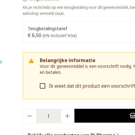
warmtethe
Als je recht hebt op een terugbetaling voor dit geneesmiddel, bet
webshop vermeld staat.
 50+ categorie
Wondzorg
EHBO
even
Spieren en gewrichten
Gemoed en
Neus
Ogen
Ogen
Neus
olie
Homeopathie
Terugbetalingstarief
Vilt
Podologie
eneeskunde categorie
€ 6,50
(6% inclusief btw)
n
Spray
Ooginfecties
Oogspoelin
Tabletten
Handschoenen
Cold - Hot t
g
Oren
Ogen
ndenborstels
Anti allergische en anti
Oogdruppe
warm/koud
Neussprays
g en EHBO categorie
aal
Wondhelend
inflammatoire middelen
flos
Creme - gel
Verbanddo
Brandwonden
Belangrijke informatie
f pluimen
Accessoires
- antiviraal
Ontzwellende middelen
 insecten categorie
Voor dit geneesmiddel is een voorschrift nodig.
Droge ogen
Medische h
Toon meer
en betalen.
Glaucoom
Toon meer
ddelen categorie
Toon meer
Ik weet dat dit product een voorschrift
nen
ie en
Nagels
Diabetes
Zonnebesc
Stoma
Hart- en bloedvaten
Bloedverdu
Aantal
eelt en
Nagellak
Bloedglucosemeter
Aftersun
Stomazakje
stolling
llen
Kalk- en schimmelnagels
Teststrips en naalden
Lippen
Stomaplaat
oires
spray