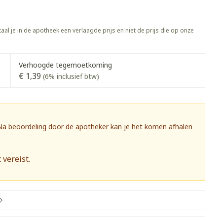
Toon meer
gewrichten
vogels
Fytotherapie
Wondzorg
rapie
Toon meer
aal je in de apotheek een verlaagde prijs en niet de prijs die op onze
Diagnosetesten en
 stress
Vlooien en teken
meetapparatuur
Oren
Mond en keel
Verhoogde tegemoetkoming
€ 1,39
Alcoholtest
(6% inclusief btw)
g
Oordopjes
Zuigtabletten
herapie -
Mond, muil of snavel
Bloeddrukmeter
ls
 en -druppels
Oorreiniging
Spray - oplossing
Cholesteroltest
zen
Oordruppels
Hartslagmeter
 Na beoordeling door de apotheker kan je het komen afhalen
ulpmiddelen
Toon meer
 vereist.
herming
Hygiëne
Ergonomie
nning en -
Aambeien
s
Bad en douche
Ademhaling en zuurstof