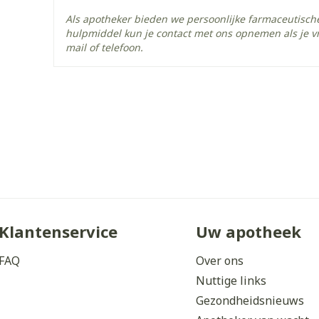
Als apotheker bieden we persoonlijke farmaceutisc
Actieve
hulpmiddel kun je contact met ons opnemen als je v
sumatriptan succinaat
Ingrediënten
mail of telefoon.
Behoud
Kamertemperatuur (15°C 
Klantenservice
Uw apotheek
FAQ
Over ons
Nuttige links
Gezondheidsnieuws