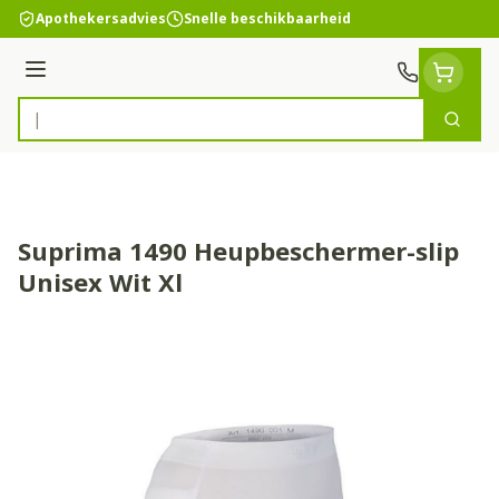
Ga naar de inhoud
Apothekersadvies
Snelle beschikbaarheid
Menu
Zoek
Product, merk, categorie...
Suprima 1490 Heupbeschermer-slip
Unisex Wit Xl