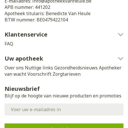
E-mailadres:
info@
apotheekvanheule.be
APB nummer:
441202
Apotheek titularis:
Benedicte Van Heule
BTW nummer:
BE0479422104
Klantenservice
FAQ
Uw apotheek
Over ons
Nuttige links
Gezondheidsnieuws
Apotheker
van wacht
Voorschrift
Zorgtarieven
Nieuwsbrief
Blijf op de hoogte van nieuwe producten en promoties
E-mail adres