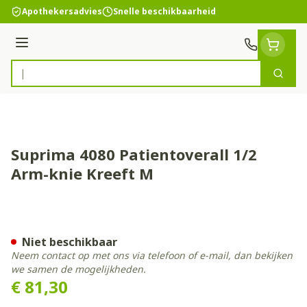
Ga naar de inhoud
Apothekersadvies
Snelle beschikbaarheid
Menu
Zoek
Product, merk, categorie...
Suprima 4080 Patientoverall 1/2
Arm-knie Kreeft M
Suprima 4080 Patientoveral
Niet beschikbaar
Neem contact op met ons via telefoon of e-mail, dan bekijken
we samen de mogelijkheden.
€ 81,30