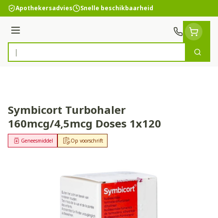
Ga naar de inhoud
Apothekersadvies
Snelle beschikbaarheid
Menu
Zoek
Product, merk, categorie...
Symbicort Turbohaler
160mcg/4,5mcg Doses 1x120
Geneesmiddel
Op voorschrift