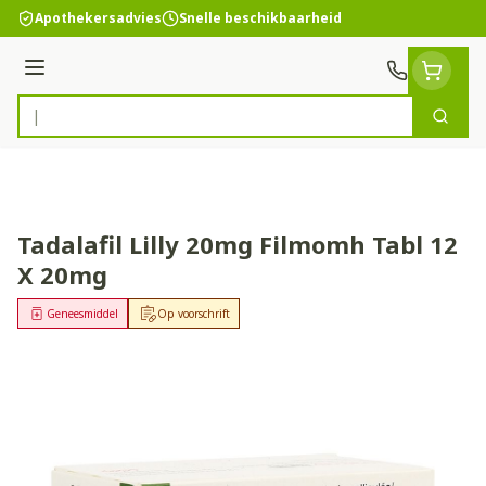
Ga naar de inhoud
Apothekersadvies
Snelle beschikbaarheid
Menu
Zoek
Product, merk, categorie...
Tadalafil Lilly 20mg Filmomh Tabl 12
X 20mg
Geneesmiddel
Op voorschrift