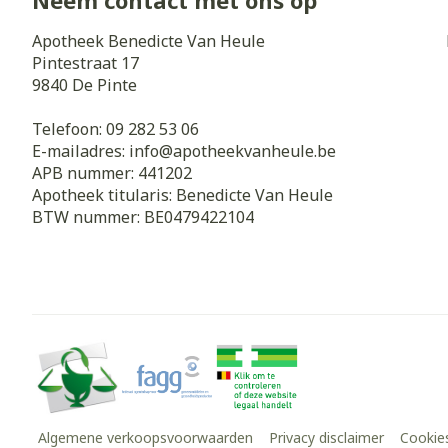
Neem contact met ons op
Apotheek Benedicte Van Heule
Pintestraat 17
9840
De Pinte
Telefoon:
09 282 53 06
E-mailadres:
info@
apotheekvanheule.be
APB nummer:
441202
Apotheek titularis:
Benedicte Van Heule
BTW nummer:
BE0479422104
Algemene verkoopsvoorwaarden
Privacy disclaimer
Cookie