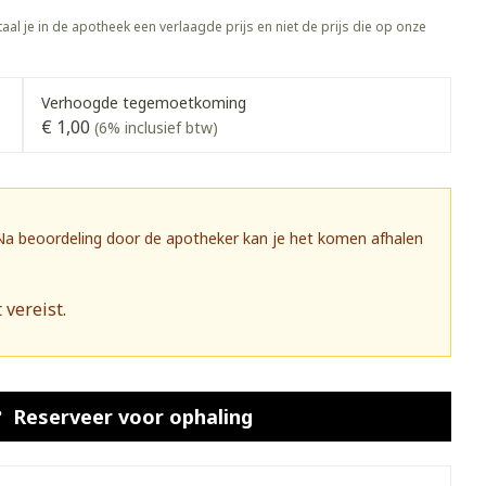
rapie
Toon meer
aal je in de apotheek een verlaagde prijs en niet de prijs die op onze
Diagnosetesten en
 stress
Vlooien en teken
meetapparatuur
Oren
Mond en keel
Verhoogde tegemoetkoming
€ 1,00
Alcoholtest
(6% inclusief btw)
g
Oordopjes
Zuigtabletten
herapie -
Mond, muil of snavel
Bloeddrukmeter
ls
 en -druppels
Oorreiniging
Spray - oplossing
Cholesteroltest
zen
Oordruppels
Hartslagmeter
 Na beoordeling door de apotheker kan je het komen afhalen
ulpmiddelen
Toon meer
 vereist.
herming
Hygiëne
Ergonomie
nning en -
Aambeien
s
Bad en douche
Ademhaling en zuurstof
Reserveer
voor ophaling
je
Badkamer