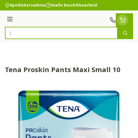
Ga naar de inhoud
Apothekersadvies
Snelle beschikbaarheid
Menu
Zoek
Product, merk, categorie...
Tena Proskin Pants Maxi Small 10