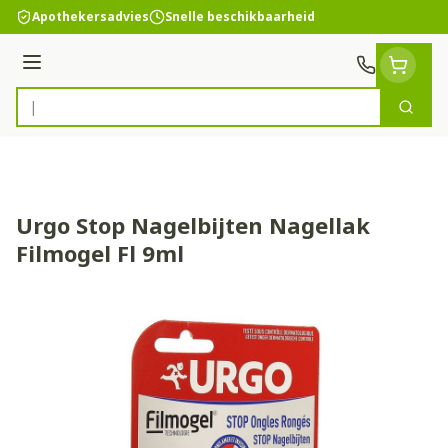
Ga naar de inhoud
Apothekersadvies
Snelle beschikbaarheid
Menu
Zoek
Product, merk, categorie...
Urgo Stop Nagelbijten Nagellak
Filmogel Fl 9ml