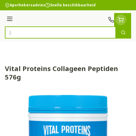
Ga naar de inhoud
Apothekersadvies
Snelle beschikbaarheid
Menu
Zoek
Product, merk, categorie...
Vital Proteins Collageen Peptiden
576g