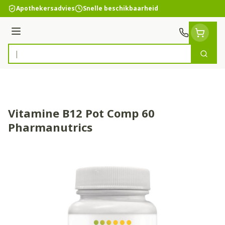
Ga naar de inhoud
Apothekersadvies
Snelle beschikbaarheid
Menu
Zoek
Product, merk, categorie...
Vitamine B12 Pot Comp 60
Pharmanutrics