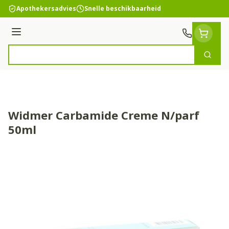
Ga naar de inhoud
Apothekersadvies
Snelle beschikbaarheid
Menu
Zoek
Product, merk, categorie...
Widmer Carbamide Creme N/parf
50ml