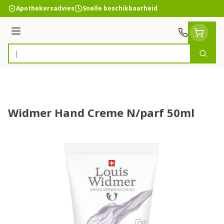
Ga naar de inhoud
Apothekersadvies
Snelle beschikbaarheid
Menu
Zoek
Product, merk, categorie...
Widmer Hand Creme N/parf 50ml