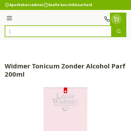
Ga naar de inhoud
Apothekersadvies
Snelle beschikbaarheid
Menu
Zoek
Product, merk, categorie...
Widmer Tonicum Zonder Alcohol Parf
200ml