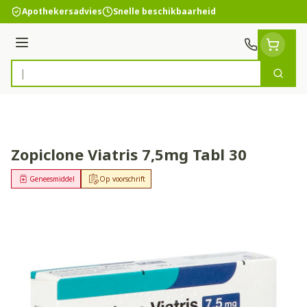
Ga naar de inhoud
Apothekersadvies
Snelle beschikbaarheid
Menu
Zoek
Product, merk, categorie...
Zopiclone Viatris 7,5mg Tabl 30
Geneesmiddel
Op voorschrift