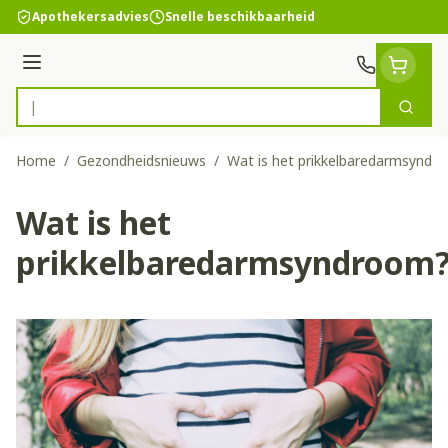
Ga naar de inhoud
Apothekersadvies
Snelle beschikbaarheid
Menu
Zoek
Product, merk, categorie...
Home
/
Gezondheidsnieuws
/
Wat is het prikkelbaredarmsyndr
Wat is het
prikkelbaredarmsyndroom