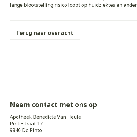
lange blootstelling risico loopt op huidziektes en ander
Diergeneesmi
Gezichtsverz
Pillendozen e
Pigmentstoorn
accessoires
Terug naar overzicht
Gevoelige huid
geïrriteerde h
Gemengde hui
Doffe huid
Toon meer
Snurken
Neem contact met ons op
Apotheek Benedicte Van Heule
Pintestraat 17
9840
De Pinte