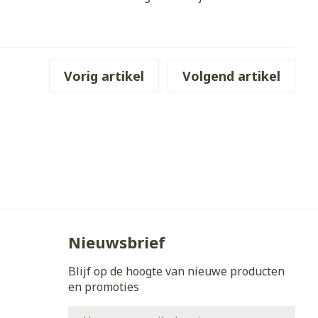
erende
Parfums en
geurproducten
Vorig artikel
Volgend artikel
CBD
Nieuwsbrief
Blijf op de hoogte van nieuwe producten
en promoties
E-mail adres