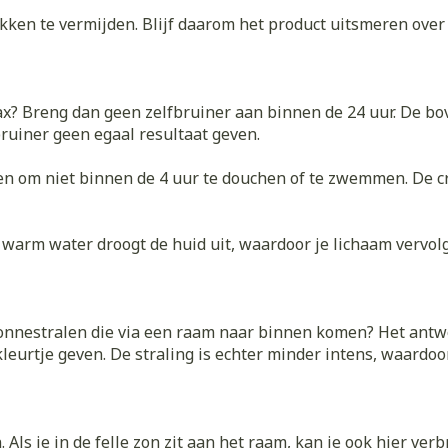
Nagelbijten
Overige diabetes
Zonnebank
Accessoires
ken te vermijden. Blijf daarom het product uitsmeren over je
producten
Nagelversterkend
Voorbereid
kdoorn
Naalden voor
Toon meer
Toon meer
telsel
Hormonaal stelsel
Gynaecolo
insulinespuiten
x? Breng dan geen zelfbruiner aan binnen de 24 uur. De bov
Toon meer
ruiner geen egaal resultaat geven.
ewrichten
Zenuwstelsel
Slapeloosh
spanning e
or mannen
Make-up
Seksualite
en om niet binnen de 4 uur te douchen of te zwemmen. De 
hygiene
puiten
Sondes, baxters en
Bandages 
rging
Make-up penselen en
catheters
Orthopedie
Condooms 
Immuniteit
orthopedi
Allergie
gebruiksvoorwerpen
 warm water droogt de huid uit, waardoor je lichaam vervo
verbanden
Sondes
anticoncept
 injectie
Eyeliner - oogpotlood
rging
Accessoires voor sondes
Intiem welz
Buik
Mascara
Acne
Oor
Baxters
Intieme ver
onnestralen die via een raam naar binnen komen? Het antwoor
Arm
insulinepen
Oogschaduw
eurtje geven. De straling is echter minder intens, waardoo
Catheters
Massage
Elleboog
Toon meer
Afslanken
Homeopat
Toon meer
Enkel en vo
Toon meer
 Als je in de felle zon zit aan het raam, kan je ook hier ve