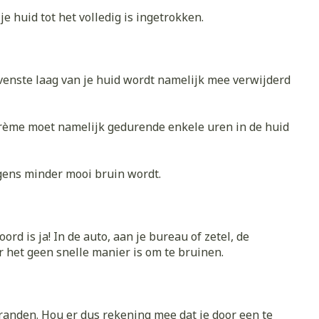
Bed
 huid tot het volledig is ingetrokken.
ing zon
Doorliggen - decubitis
Toon meer
gie
Urinewegen
enste laag van je huid wordt namelijk mee verwijderd
eid,
Stoppen met roken
n stress
it en intieme
Gezichtsreiniging -
crème moet namelijk gedurende enkele uren in de huid
ontschminken
en
Instrumenten
 -
en
Reinigingsmelk, - crème, -
sche
Anti tumor middelen
lgens minder mooi bruin wordt.
ie
olie en gel
ijn
Tonic - lotion
Anesthesie
zorging
Micellair water
d is ja! In de auto, aan je bureau of zetel, de
r het geen snelle manier is om te bruinen.
Specifiek voor de ogen
hie
Diverse
Toon meer
et
geneesmiddelen
rbranden. Hou er dus rekening mee dat je door een te