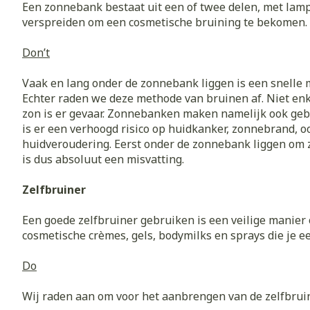
Een zonnebank bestaat uit een of twee delen, met lampe
verspreiden om een cosmetische bruining te bekomen.
Vitaliteit 50+
Toon submenu voor Vitaliteit
Thuiszorg
Nagels en ho
Don’t
Mond
Huid
Plantaardige 
Natuur geneeskunde
Batterijen
Toon submenu voor Natuur g
Vaak en lang onder de zonnebank liggen is een snelle m
Droge mond
Ontsmetten e
Toebehoren
Spijsverterin
Thuiszorg en EHBO
Echter raden we deze methode van bruinen af. Niet enke
desinfecteren
Elektrische ta
Toon submenu voor Thuiszor
zon is er gevaar. Zonnebanken maken namelijk ook geb
Steriel materi
Schimmels
is er een verhoogd risico op huidkanker, zonnebrand, o
Interdentaal - 
Dieren en insecten
Vacht, huid o
huidveroudering. Eerst onder de zonnebank liggen om
Koortsblaasjes 
Toon submenu voor Dieren en
Kunstgebit
is dus absoluut een misvatting.
Jeuk
Geneesmiddelen
Toon meer
Toon submenu voor Geneesmi
Zelfbruiner
Een goede zelfbruiner gebruiken is een veilige manier
cosmetische crèmes, gels, bodymilks en sprays die je e
Voeten en be
Aerosoltherap
zuurstof
Zware benen
Droge voeten, 
Do
Aerosol toeste
kloven
Tabletten
Wij raden aan om voor het aanbrengen van de zelfbruine
Aerosol access
Blaren
Creme, gel en 