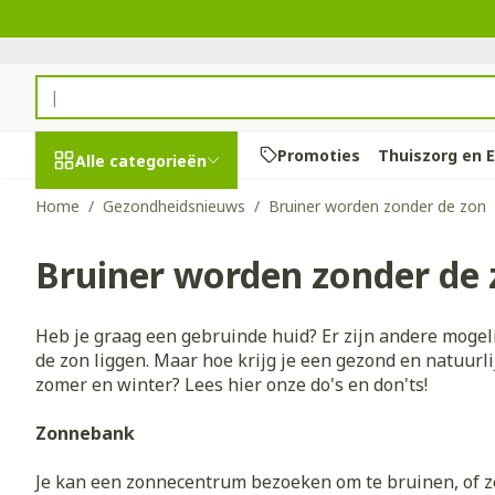
Ga naar de inhoud
Product, merk, categorie...
Promoties
Thuiszorg en 
Alle categorieën
Home
/
Gezondheidsnieuws
/
Bruiner worden zonder de zon
Promoties
Bruiner worden zonder de
Schoonheid,
Haar en Hoof
Afslanken
Zwangerscha
Geheugen
Aromatherap
Lenzen en bri
Insecten
Maag darm st
verzorging en
hygiëne
Kammen - ont
Maaltijdverva
Zwangerschaps
Verstuiver
Lensproducte
Verzorging in
Maagzuur
Toon submenu voor Schoonhei
Heb je graag een gebruinde huid? Er zijn andere mogel
Seksualiteit
Beschadigd ha
Eetlustremme
Borstvoeding
Essentiële oli
Brillen
Anti insecten
Lever, galblaas
de zon liggen. Maar hoe krijg je een gezond en natuurlij
Dieet, voeding en
hoofdirritatie
pancreas
zomer en winter? Lees hier onze do's en don'ts!
Platte buik
Lichaamsverzo
Complex - com
Teken tang of 
vitamines
Toon submenu voor Dieet, vo
Styling - spray
Braken
Vetverbrander
Vitamines en
Zware benen
Zonnebank
Zwangerschap en
Verzorging
supplementen
Laxeermiddel
Toon meer
kinderen
Je kan een zonnecentrum bezoeken om te bruinen, of z
Oligo-elemen
Honden
Toon submenu voor Zwangers
Toon meer
Toon meer
Toon meer