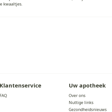
e kwaaltjes.
ddelen
Haar
orging
Supplementen
Insectenw
middelen
n
Mondmaskers
issen
 -
uid
d
Zelfbruiner
Scheren
Klantenservice
Uw apotheek
FAQ
Over ons
Nuttige links
Gezondheidsnieuws