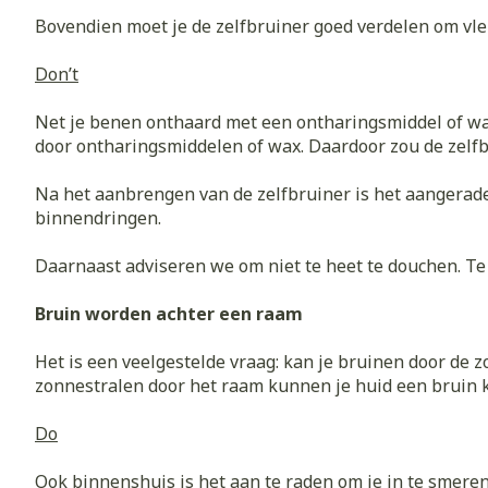
Zuurstof
Bovendien moet je de zelfbruiner goed verdelen om vlek
Eelt
Eksteroog - li
Don’t
Ademhalingss
Toon meer
Net je benen onthaard met een ontharingsmiddel of wa
door ontharingsmiddelen of wax. Daardoor zou de zelfb
Spieren en g
Specifiek vo
Na het aanbrengen van de zelfbruiner is het aangerad
Naalden en s
binnendringen.
Lichaamsverzo
Infecties
Spuiten
Daarnaast adviseren we om niet te heet te douchen. Te
Deodorant
Oplossing voor
Gezichtsverzo
Bruin worden achter een raam
Naalden
Luizen
Het is een veelgestelde vraag: kan je bruinen door de z
Naalden voor 
zonnestralen door het raam kunnen je huid een bruin kl
- pennaalden
Diagnostica
Do
Toon meer
Ook binnenshuis is het aan te raden om je in te smeren.