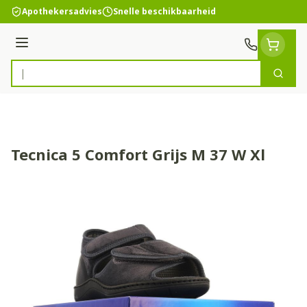
Ga naar de inhoud
Apothekersadvies
Snelle beschikbaarheid
Menu
Zoek
Product, merk, categorie...
Tecnica 5 Comfort Grijs M 37 W Xl