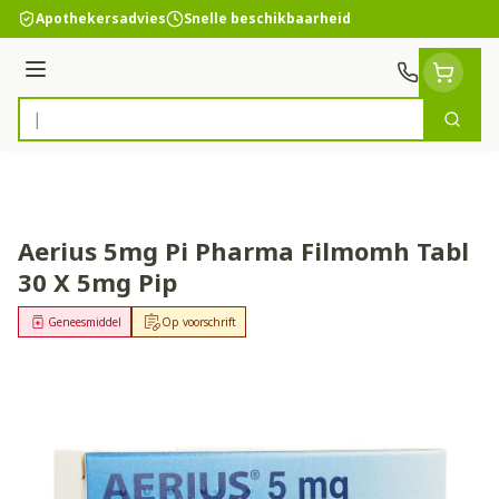
Ga naar de inhoud
Apothekersadvies
Snelle beschikbaarheid
Menu
Zoek
Product, merk, categorie...
Aerius 5mg Pi Pharma Filmomh Tabl
30 X 5mg Pip
Geneesmiddel
Op voorschrift