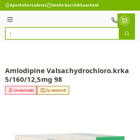
Ga naar de inhoud
Apothekersadvies
Snelle beschikbaarheid
Menu
Zoek
Product, merk, categorie...
Amlodipine Valsar.hydrochloro.krka
5/160/12,5mg 98
Geneesmiddel
Op voorschrift