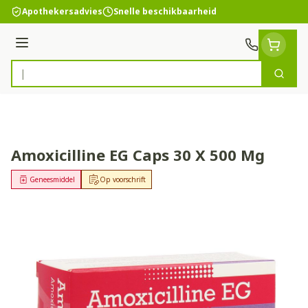
Ga naar de inhoud
Apothekersadvies
Snelle beschikbaarheid
Menu
Zoek
Product, merk, categorie...
Amoxicilline EG Caps 30 X 500 Mg
Geneesmiddel
Op voorschrift