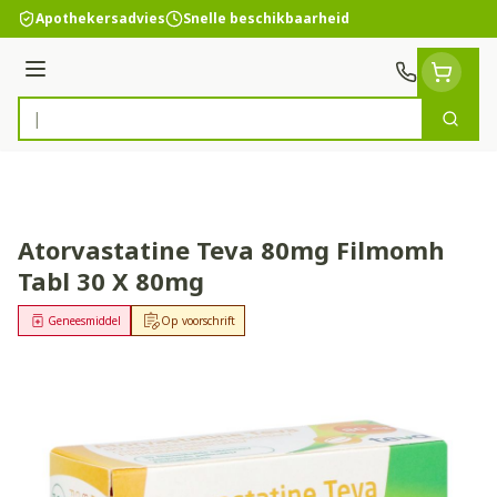
Ga naar de inhoud
Apothekersadvies
Snelle beschikbaarheid
Menu
Zoek
Product, merk, categorie...
Atorvastatine Teva 80mg Filmomh
Tabl 30 X 80mg
Geneesmiddel
Op voorschrift