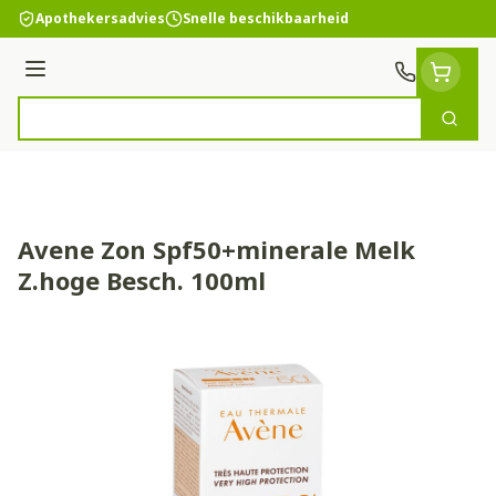
Ga naar de inhoud
Apothekersadvies
Snelle beschikbaarheid
Menu
Zoek
Product, merk, categorie...
Avene Zon Spf50+minerale Melk
Z.hoge Besch. 100ml