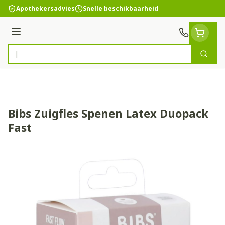
Ga naar de inhoud
Apothekersadvies
Snelle beschikbaarheid
Menu
Zoek
Product, merk, categorie...
Bibs Zuigfles Spenen Latex Duopack
Fast