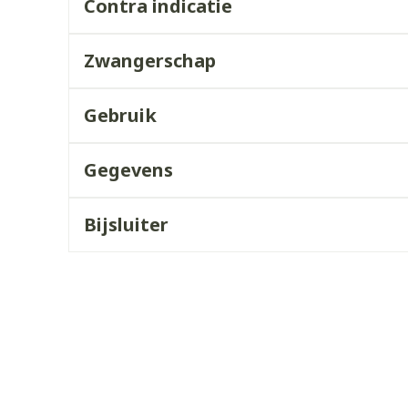
Contra indicatie
ddelen
Haar
orging
Supplementen
Insectenw
middelen
Zwangerschap
n
Mondmaskers
issen
 -
Gebruik
uid
d
Gegevens
Bijsluiter
Zelfbruiner
Scheren