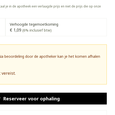
rapie
Toon meer
aal je in de apotheek een verlaagde prijs en niet de prijs die op onze
Diagnosetesten en
 stress
Vlooien en teken
meetapparatuur
Oren
Mond en keel
Verhoogde tegemoetkoming
€ 1,09
Alcoholtest
(6% inclusief btw)
g
Oordopjes
Zuigtabletten
herapie -
Mond, muil of snavel
Bloeddrukmeter
ls
 en -druppels
Oorreiniging
Spray - oplossing
Cholesteroltest
zen
Oordruppels
Hartslagmeter
 Na beoordeling door de apotheker kan je het komen afhalen
ulpmiddelen
Toon meer
 vereist.
herming
Hygiëne
Ergonomie
nning en -
Aambeien
s
Bad en douche
Ademhaling en zuurstof
Reserveer
voor ophaling
je
Badkamer