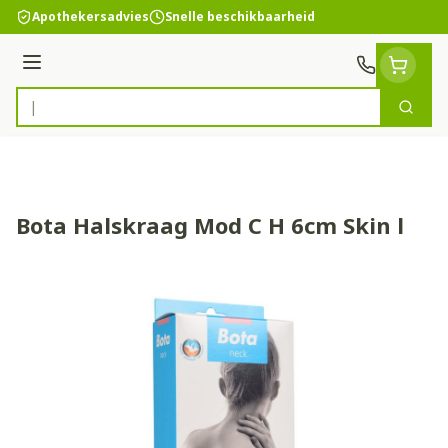
Ga naar de inhoud
Apothekersadvies
Snelle beschikbaarheid
Menu
Zoek
Product, merk, categorie...
Bota Halskraag Mod C H 6cm Skin l