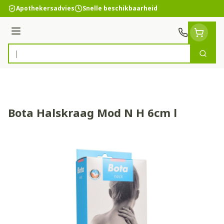
Ga naar de inhoud
Apothekersadvies
Snelle beschikbaarheid
Menu
Zoek
Product, merk, categorie...
Bota Halskraag Mod N H 6cm l