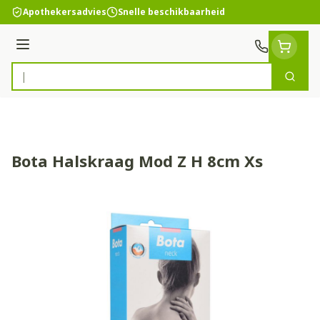
Ga naar de inhoud
Apothekersadvies
Snelle beschikbaarheid
Menu
Zoek
Product, merk, categorie...
Bota Halskraag Mod Z H 8cm Xs