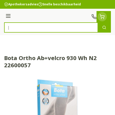
Ga naar de inhoud
Apothekersadvies
Snelle beschikbaarheid
Menu
Zoek
Product, merk, categorie...
Bota Ortho Ab+velcro 930 Wh N2
22600057