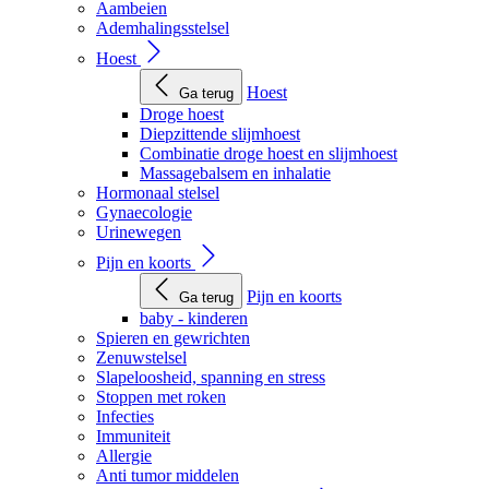
Aambeien
Ademhalingsstelsel
Hoest
Hoest
Ga terug
Droge hoest
Diepzittende slijmhoest
Combinatie droge hoest en slijmhoest
Massagebalsem en inhalatie
Hormonaal stelsel
Gynaecologie
Urinewegen
Pijn en koorts
Pijn en koorts
Ga terug
baby - kinderen
Spieren en gewrichten
Zenuwstelsel
Slapeloosheid, spanning en stress
Stoppen met roken
Infecties
Immuniteit
Allergie
Anti tumor middelen