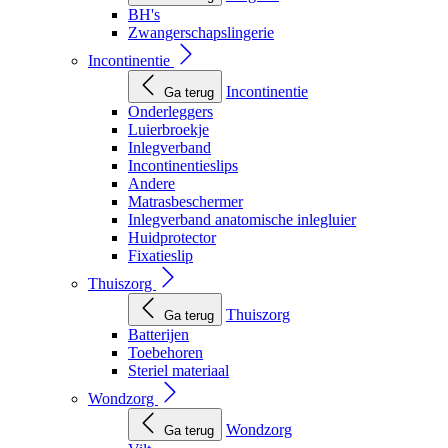
BH's
Zwangerschapslingerie
Incontinentie
Incontinentie
Ga terug
Onderleggers
Luierbroekje
Inlegverband
Incontinentieslips
Andere
Matrasbeschermer
Inlegverband anatomische inlegluier
Huidprotector
Fixatieslip
Thuiszorg
Thuiszorg
Ga terug
Batterijen
Toebehoren
Steriel materiaal
Wondzorg
Wondzorg
Ga terug