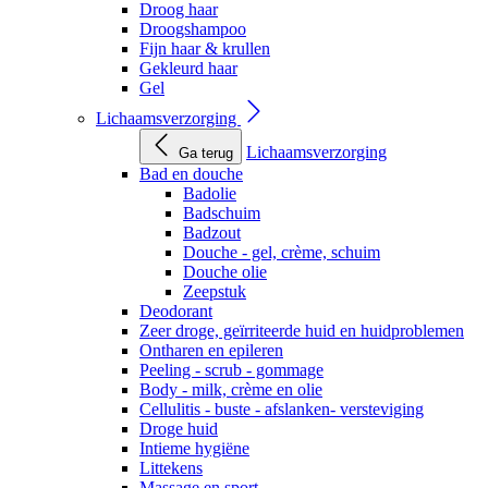
Droog haar
Droogshampoo
Fijn haar & krullen
Gekleurd haar
Gel
Lichaamsverzorging
Lichaamsverzorging
Ga terug
Bad en douche
Badolie
Badschuim
Badzout
Douche - gel, crème, schuim
Douche olie
Zeepstuk
Deodorant
Zeer droge, geïrriteerde huid en huidproblemen
Ontharen en epileren
Peeling - scrub - gommage
Body - milk, crème en olie
Cellulitis - buste - afslanken- versteviging
Droge huid
Intieme hygiëne
Littekens
Massage en sport