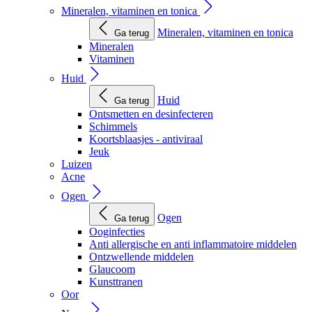
Mineralen, vitaminen en tonica
Mineralen, vitaminen en tonica
Ga terug
Mineralen
Vitaminen
Huid
Huid
Ga terug
Ontsmetten en desinfecteren
Schimmels
Koortsblaasjes - antiviraal
Jeuk
Luizen
Acne
Ogen
Ogen
Ga terug
Ooginfecties
Anti allergische en anti inflammatoire middelen
Ontzwellende middelen
Glaucoom
Kunsttranen
Oor