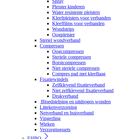
Spray
Pleister kinderen
Water resistente pleisters
Kleefpleisters voor verbanden
Kleeffilms voor verbanden
Wondstrips
Oogpleister
Steriel wondverband
Compressen
Oogcompressen
Steriele compressen
Borstcompressen
Niet steriele compressen
Compres pad met kleeflaag
Fixatiewindels
Zelfklevend fixatieverband
Niet zelfklevend fixatieverband
Drukverband
Bloedstelping en uitdrogen wonden
Littekenverzorging
Netverband en buisverband
Vingerling
Wieken
Verzorgingssets
EHBO