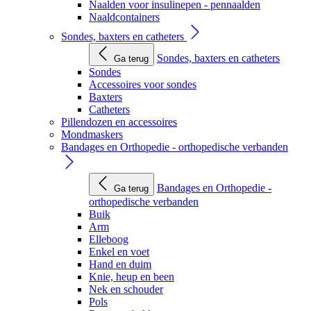
Naalden voor insulinepen - pennaalden
Naaldcontainers
Sondes, baxters en catheters
Sondes, baxters en catheters
Ga terug
Sondes
Accessoires voor sondes
Baxters
Catheters
Pillendozen en accessoires
Mondmaskers
Bandages en Orthopedie - orthopedische verbanden
Bandages en Orthopedie -
Ga terug
orthopedische verbanden
Buik
Arm
Elleboog
Enkel en voet
Hand en duim
Knie, heup en been
Nek en schouder
Pols