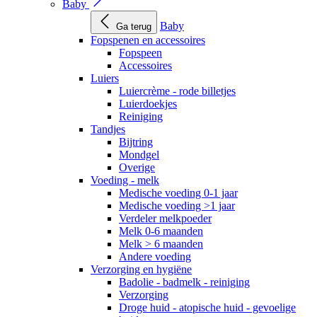
Baby
Baby
Ga terug
Fopspenen en accessoires
Fopspeen
Accessoires
Luiers
Luiercrème - rode billetjes
Luierdoekjes
Reiniging
Tandjes
Bijtring
Mondgel
Overige
Voeding - melk
Medische voeding 0-1 jaar
Medische voeding >1 jaar
Verdeler melkpoeder
Melk 0-6 maanden
Melk > 6 maanden
Andere voeding
Verzorging en hygiëne
Badolie - badmelk - reiniging
Verzorging
Droge huid - atopische huid - gevoelige