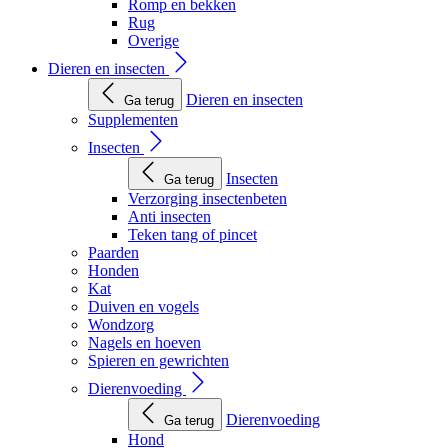
Romp en bekken
Rug
Overige
Dieren en insecten
Dieren en insecten
Ga terug
Supplementen
Insecten
Insecten
Ga terug
Verzorging insectenbeten
Anti insecten
Teken tang of pincet
Paarden
Honden
Kat
Duiven en vogels
Wondzorg
Nagels en hoeven
Spieren en gewrichten
Dierenvoeding
Dierenvoeding
Ga terug
Hond