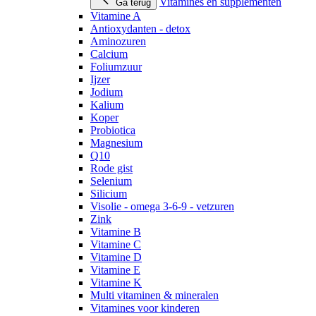
Vitamines en supplementen
Ga terug
Vitamine A
Antioxydanten - detox
Aminozuren
Calcium
Foliumzuur
Ijzer
Jodium
Kalium
Koper
Probiotica
Magnesium
Q10
Rode gist
Selenium
Silicium
Visolie - omega 3-6-9 - vetzuren
Zink
Vitamine B
Vitamine C
Vitamine D
Vitamine E
Vitamine K
Multi vitaminen & mineralen
Vitamines voor kinderen