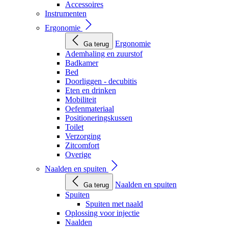
Accessoires
Instrumenten
Ergonomie
Ergonomie
Ga terug
Ademhaling en zuurstof
Badkamer
Bed
Doorliggen - decubitis
Eten en drinken
Mobiliteit
Oefenmateriaal
Positioneringskussen
Toilet
Verzorging
Zitcomfort
Overige
Naalden en spuiten
Naalden en spuiten
Ga terug
Spuiten
Spuiten met naald
Oplossing voor injectie
Naalden