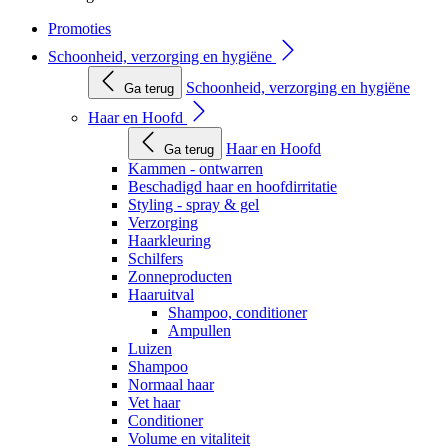
Promoties
Schoonheid, verzorging en hygiëne
Schoonheid, verzorging en hygiëne
Ga terug
Haar en Hoofd
Haar en Hoofd
Ga terug
Kammen - ontwarren
Beschadigd haar en hoofdirritatie
Styling - spray & gel
Verzorging
Haarkleuring
Schilfers
Zonneproducten
Haaruitval
Shampoo, conditioner
Ampullen
Luizen
Shampoo
Normaal haar
Vet haar
Conditioner
Volume en vitaliteit