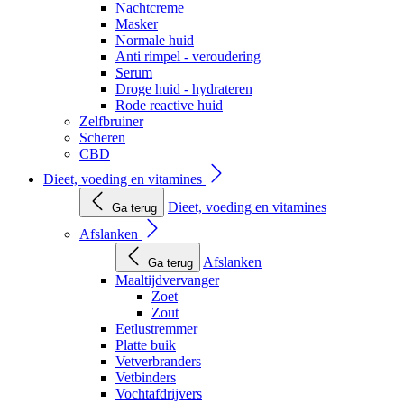
Nachtcreme
Masker
Normale huid
Anti rimpel - veroudering
Serum
Droge huid - hydrateren
Rode reactive huid
Zelfbruiner
Scheren
CBD
Dieet, voeding en vitamines
Dieet, voeding en vitamines
Ga terug
Afslanken
Afslanken
Ga terug
Maaltijdvervanger
Zoet
Zout
Eetlustremmer
Platte buik
Vetverbranders
Vetbinders
Vochtafdrijvers