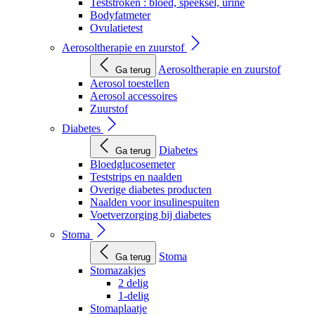
Teststroken : bloed, speeksel, urine
Bodyfatmeter
Ovulatietest
Aerosoltherapie en zuurstof
Aerosoltherapie en zuurstof
Ga terug
Aerosol toestellen
Aerosol accessoires
Zuurstof
Diabetes
Diabetes
Ga terug
Bloedglucosemeter
Teststrips en naalden
Overige diabetes producten
Naalden voor insulinespuiten
Voetverzorging bij diabetes
Stoma
Stoma
Ga terug
Stomazakjes
2 delig
1-delig
Stomaplaatje