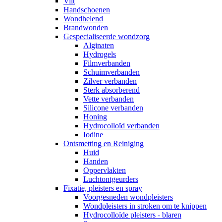
Vilt
Handschoenen
Wondhelend
Brandwonden
Gespecialiseerde wondzorg
Alginaten
Hydrogels
Filmverbanden
Schuimverbanden
Zilver verbanden
Sterk absorberend
Vette verbanden
Silicone verbanden
Honing
Hydrocolloïd verbanden
Iodine
Ontsmetting en Reiniging
Huid
Handen
Oppervlakten
Luchtontgeurders
Fixatie, pleisters en spray
Voorgesneden wondpleisters
Wondpleisters in stroken om te knippen
Hydrocolloïde pleisters - blaren