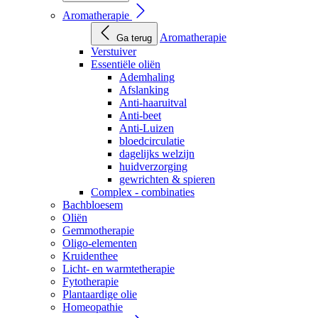
Aromatherapie
Aromatherapie
Ga terug
Verstuiver
Essentiële oliën
Ademhaling
Afslanking
Anti-haaruitval
Anti-beet
Anti-Luizen
bloedcirculatie
dagelijks welzijn
huidverzorging
gewrichten & spieren
Complex - combinaties
Bachbloesem
Oliën
Gemmotherapie
Oligo-elementen
Kruidenthee
Licht- en warmtetherapie
Fytotherapie
Plantaardige olie
Homeopathie