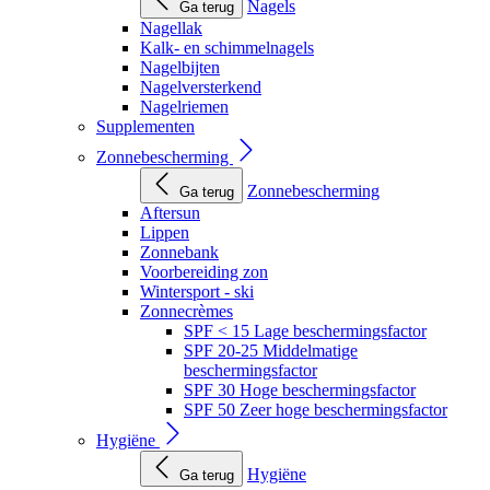
Nagels
Ga terug
Nagellak
Kalk- en schimmelnagels
Nagelbijten
Nagelversterkend
Nagelriemen
Supplementen
Zonnebescherming
Zonnebescherming
Ga terug
Aftersun
Lippen
Zonnebank
Voorbereiding zon
Wintersport - ski
Zonnecrèmes
SPF < 15 Lage beschermingsfactor
SPF 20-25 Middelmatige
beschermingsfactor
SPF 30 Hoge beschermingsfactor
SPF 50 Zeer hoge beschermingsfactor
Hygiëne
Hygiëne
Ga terug