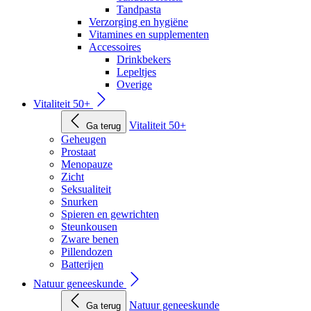
Tandpasta
Verzorging en hygiëne
Vitamines en supplementen
Accessoires
Drinkbekers
Lepeltjes
Overige
Vitaliteit 50+
Vitaliteit 50+
Ga terug
Geheugen
Prostaat
Menopauze
Zicht
Seksualiteit
Snurken
Spieren en gewrichten
Steunkousen
Zware benen
Pillendozen
Batterijen
Natuur geneeskunde
Natuur geneeskunde
Ga terug