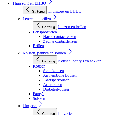
Thuiszorg en EHBO
Thuiszorg en EHBO
Ga terug
Lenzen en brillen
Lenzen en brillen
Ga terug
Lensproducten
Harde contactlenzen
Zachte contactlenzen
Brillen
Kousen, panty's en sokken
Kousen, panty's en sokken
Ga terug
Kousen
Steunkousen
Anti embolie kousen
Aderspatkousen
Armkousen
Diabeteskousen
Panty's
Sokken
Lingerie
Lingerie
Ga terug