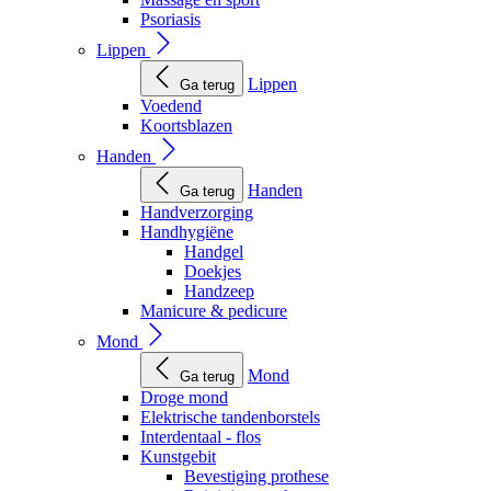
Psoriasis
Lippen
Lippen
Ga terug
Voedend
Koortsblazen
Handen
Handen
Ga terug
Handverzorging
Handhygiëne
Handgel
Doekjes
Handzeep
Manicure & pedicure
Mond
Mond
Ga terug
Droge mond
Elektrische tandenborstels
Interdentaal - flos
Kunstgebit
Bevestiging prothese