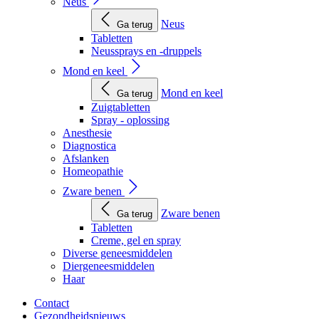
Neus
Neus
Ga terug
Tabletten
Neussprays en -druppels
Mond en keel
Mond en keel
Ga terug
Zuigtabletten
Spray - oplossing
Anesthesie
Diagnostica
Afslanken
Homeopathie
Zware benen
Zware benen
Ga terug
Tabletten
Creme, gel en spray
Diverse geneesmiddelen
Diergeneesmiddelen
Haar
Contact
Gezondheidsnieuws