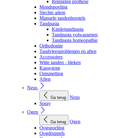
Reiniging prothese
Mondspoeling
Slechte adem
Manuele tandenborstels
Tandpasta
Kindertandpasta
Tandpasta volwassenen
Tandpasta homeopathie
Orthodontie
Tandvleesproblemen en aften
Accessoires
Witte tanden - bleken
Kauwgom
Ontsmetting
Aften
Neus
Neus
Ga terug
Spray
Ogen
Ogen
Ga terug
Oogspoeling
Oogdruppels