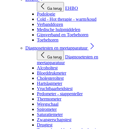
EHBO
Ga terug
Podologie
Cold - Hot therapie - warm/koud
Verbanddozen
Medische hulpmiddelen
Gipsverband en Toebehoren
Toebehoren
Diagnosetesten en meetapparatuur
Diagnosetesten en
Ga terug
meetapparatuur
Alcoholtest
Bloeddrukmeter
Cholesteroltest
Hartslagmeter
Vruchtbaarheidstest
Pedometer - stappenteller
Thermometer
Weegschaal
Spirometer
Saturatiemeter
Zwangerschapstest
Drugtest