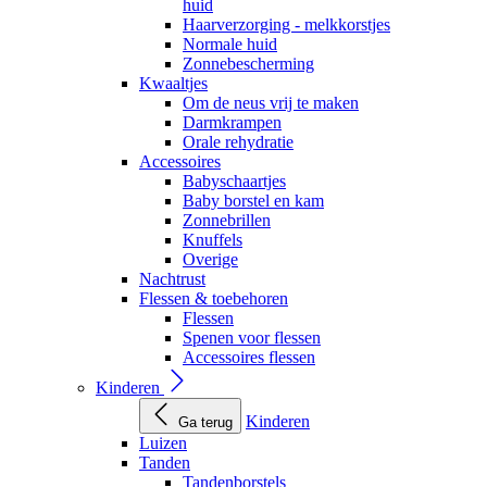
huid
Haarverzorging - melkkorstjes
Normale huid
Zonnebescherming
Kwaaltjes
Om de neus vrij te maken
Darmkrampen
Orale rehydratie
Accessoires
Babyschaartjes
Baby borstel en kam
Zonnebrillen
Knuffels
Overige
Nachtrust
Flessen & toebehoren
Flessen
Spenen voor flessen
Accessoires flessen
Kinderen
Kinderen
Ga terug
Luizen
Tanden
Tandenborstels