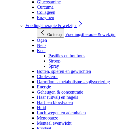
Glucosamine
Curcuma
Collageen
Enzymen
Voedingstherapie & welzijn
Voedingstherapie & welzijn
Ga terug
Ogen
Neus
Keel
Pastilles en bonbons
Siroop
Spray
Botten, spieren en gewrichten
Cholesterol
Darmflora - metabolisme - spijsvertering
Energie
Geheugen & concentratie
Haar (uitval) en nagels
Hart- en bloedvaten
Huid
Luchtwegen en ademhalen
Menopauze
Mentaal evenwicht
Prostaat