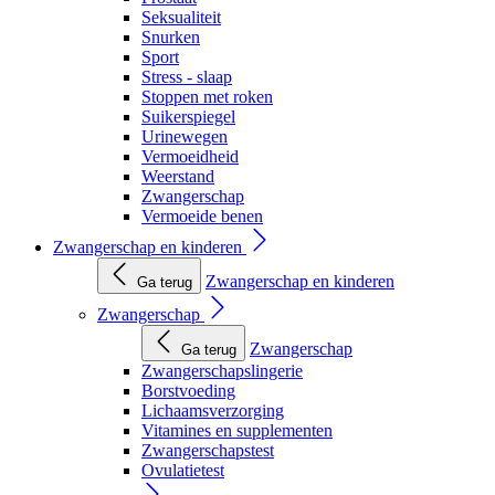
Seksualiteit
Snurken
Sport
Stress - slaap
Stoppen met roken
Suikerspiegel
Urinewegen
Vermoeidheid
Weerstand
Zwangerschap
Vermoeide benen
Zwangerschap en kinderen
Zwangerschap en kinderen
Ga terug
Zwangerschap
Zwangerschap
Ga terug
Zwangerschapslingerie
Borstvoeding
Lichaamsverzorging
Vitamines en supplementen
Zwangerschapstest
Ovulatietest