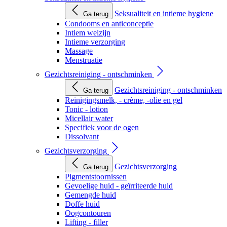
Seksualiteit en intieme hygiene
Ga terug
Condooms en anticonceptie
Intiem welzijn
Intieme verzorging
Massage
Menstruatie
Gezichtsreiniging - ontschminken
Gezichtsreiniging - ontschminken
Ga terug
Reinigingsmelk, - crème, -olie en gel
Tonic - lotion
Micellair water
Specifiek voor de ogen
Dissolvant
Gezichtsverzorging
Gezichtsverzorging
Ga terug
Pigmentstoornissen
Gevoelige huid - geïrriteerde huid
Gemengde huid
Doffe huid
Oogcontouren
Lifting - filler