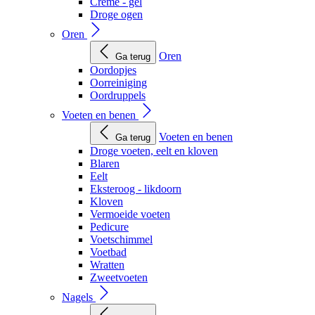
Creme - gel
Droge ogen
Oren
Oren
Ga terug
Oordopjes
Oorreiniging
Oordruppels
Voeten en benen
Voeten en benen
Ga terug
Droge voeten, eelt en kloven
Blaren
Eelt
Eksteroog - likdoorn
Kloven
Vermoeide voeten
Pedicure
Voetschimmel
Voetbad
Wratten
Zweetvoeten
Nagels