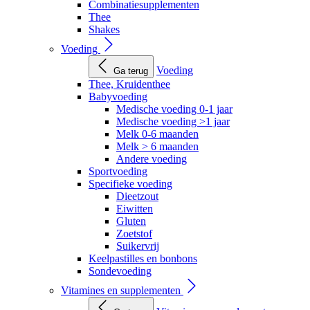
Combinatiesupplementen
Thee
Shakes
Voeding
Voeding
Ga terug
Thee, Kruidenthee
Babyvoeding
Medische voeding 0-1 jaar
Medische voeding >1 jaar
Melk 0-6 maanden
Melk > 6 maanden
Andere voeding
Sportvoeding
Specifieke voeding
Dieetzout
Eiwitten
Gluten
Zoetstof
Suikervrij
Keelpastilles en bonbons
Sondevoeding
Vitamines en supplementen