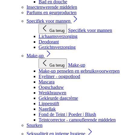
Bad en douche
Insectenwerende middelen
Parfums en geurproducten
Specifiek voor mannen
Specifiek voor mannen
Ga terug
Lichaamsverzorging
Deodorant
Gezichtsverzorging
Make-up
Make-up
Ga terug
Make-up penselen en gebruiksvoorwerpen
Eyeliner - oogpotlood
Mascara
Oogschaduw
Wenkbrauwen
Gekleurde dagcrème
Lippenstift
Nagellak
Fond de Teint | Poeder | Blush
Teintcorrector - camouflerende middelen
Snurken
Seksualiteit en intieme hygiene