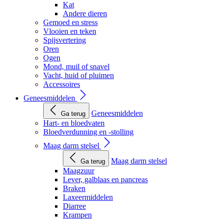
Kat
Andere dieren
Gemoed en stress
Vlooien en teken
Spijsvertering
Oren
Ogen
Mond, muil of snavel
Vacht, huid of pluimen
Accessoires
Geneesmiddelen
Geneesmiddelen
Ga terug
Hart- en bloedvaten
Bloedverdunning en -stolling
Maag darm stelsel
Maag darm stelsel
Ga terug
Maagzuur
Lever, galblaas en pancreas
Braken
Laxeermiddelen
Diarree
Krampen