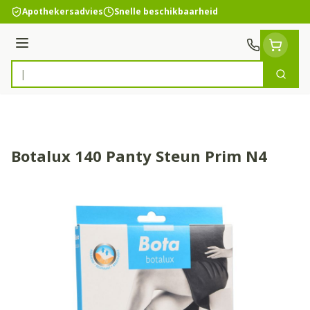
Ga naar de inhoud
Apothekersadvies
Snelle beschikbaarheid
Menu
Zoek
Product, merk, categorie...
Botalux 140 Panty Steun Prim N4