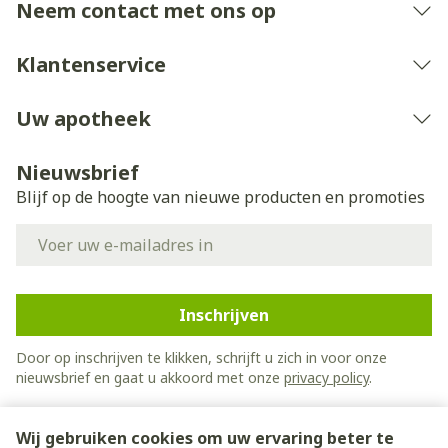
Bij onvakkundig gebruik en eigenmachtig
Neem contact met ons op
aangebrachte veranderingen vervalt elke
aansprakelijkheid.
Klantenservice
Uw apotheek
Nieuwsbrief
Blijf op de hoogte van nieuwe producten en promoties
E-mail adres
Inschrijven
Door op inschrijven te klikken, schrijft u zich in voor onze
nieuwsbrief en gaat u akkoord met onze
privacy policy
.
Wij gebruiken cookies om uw ervaring beter te