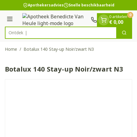
Dia 1 van 1
Ga naar de inhoud
Apothekersadvies
Snelle beschikbaarheid
0
0 artikelen
Menu
€ 0,00
Zoek
Product, merk, categorie...
Home
/
Botalux 140 Stay-up Noir/zwart N3
Botalux 140 Stay-up Noir/zwart N3