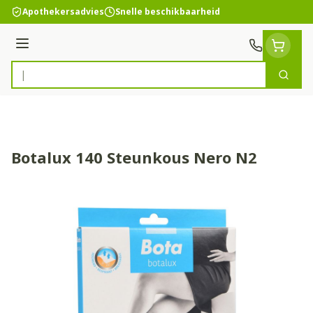
Ga naar de inhoud
Apothekersadvies
Snelle beschikbaarheid
Menu
Zoek
Product, merk, categorie...
Botalux 140 Steunkous Nero N2