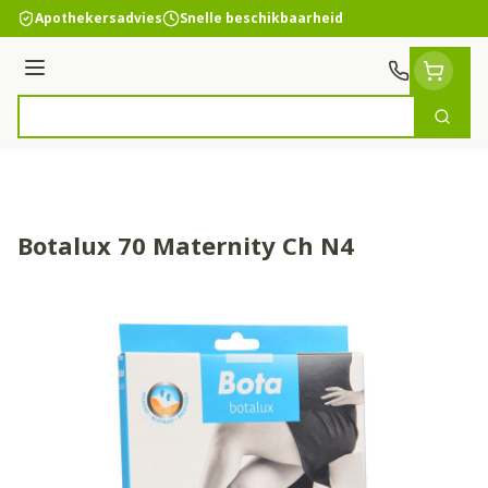
Ga naar de inhoud
Apothekersadvies
Snelle beschikbaarheid
Menu
Zoek
Product, merk, categorie...
Botalux 70 Maternity Ch N4