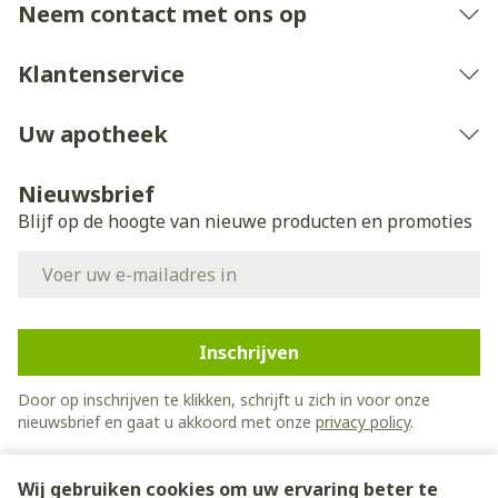
Bij onvakkundig gebruik en eigenmachtig
Neem contact met ons op
aangebrachte veranderingen vervalt elke
aansprakelijkheid.
Klantenservice
Uw apotheek
Nieuwsbrief
Blijf op de hoogte van nieuwe producten en promoties
E-mail adres
Inschrijven
Door op inschrijven te klikken, schrijft u zich in voor onze
nieuwsbrief en gaat u akkoord met onze
privacy policy
.
Wij gebruiken cookies om uw ervaring beter te