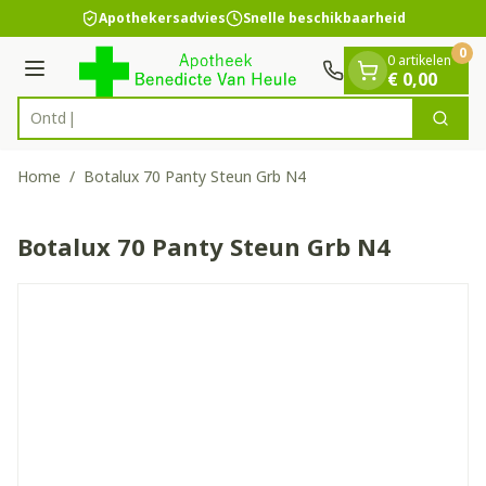
Dia 1 van 1
Ga naar de inhoud
Apothekersadvies
Snelle beschikbaarheid
0
0 artikelen
Menu
€ 0,00
Zoek
Product, merk, categorie...
Home
/
Botalux 70 Panty Steun Grb N4
Botalux 70 Panty Steun Grb N4