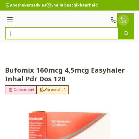
Ga naar de inhoud
Apothekersadvies
Snelle beschikbaarheid
Menu
Zoek
Product, merk, categorie...
Bufomix 160mcg 4,5mcg Easyhaler
Inhal Pdr Dos 120
Geneesmiddel
Op voorschrift