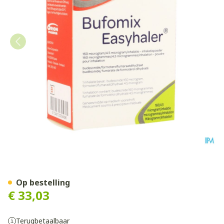
Bufomix 160mcg 4,5mcg Eas
Op bestelling
€ 33,03
Terugbetaalbaar