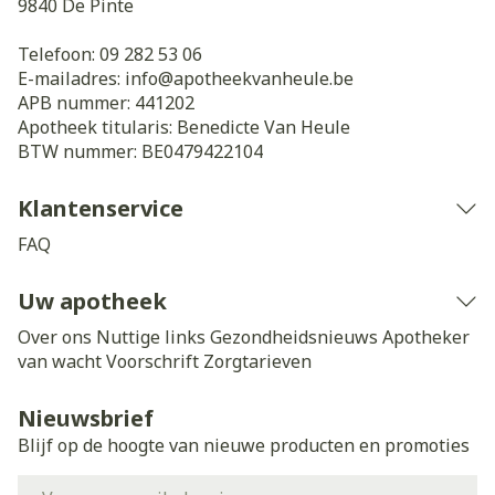
9840
De Pinte
Telefoon:
09 282 53 06
E-mailadres:
info@
apotheekvanheule.be
APB nummer:
441202
Apotheek titularis:
Benedicte Van Heule
BTW nummer:
BE0479422104
Klantenservice
FAQ
Uw apotheek
Over ons
Nuttige links
Gezondheidsnieuws
Apotheker
van wacht
Voorschrift
Zorgtarieven
Nieuwsbrief
Blijf op de hoogte van nieuwe producten en promoties
E-mail adres