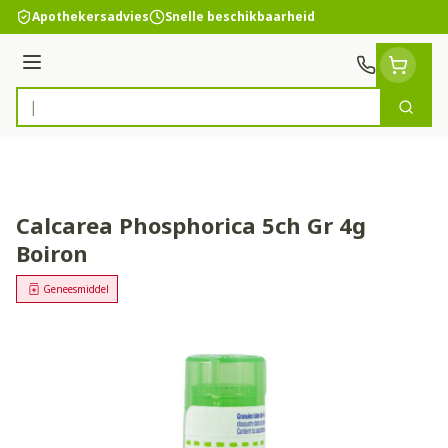
Ga naar de inhoud
Apothekersadvies
Snelle beschikbaarheid
Menu
Zoek
Product, merk, categorie...
Calcarea Phosphorica 5ch Gr 4g
Boiron
Geneesmiddel